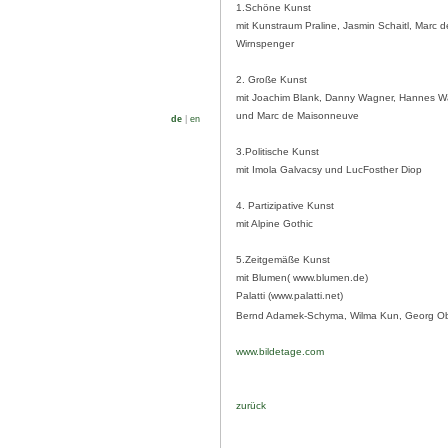
1.Schöne Kunst
mit Kunstraum Praline, Jasmin Schaitl, Marc
Wirnspenger
2. Große Kunst
mit Joachim Blank, Danny Wagner, Hannes Wal
und Marc de Maisonneuve
de
|
en
3.Politische Kunst
mit Imola Galvacsy und LucFosther Diop
4. Partizipative Kunst
mit Alpine Gothic
5.Zeitgemäße Kunst
mit Blumen( www.blumen.de)
Palatti (www.palatti.net)
Bernd Adamek-Schyma, Wilma Kun, Georg Ob
www.bildetage.com
zurück