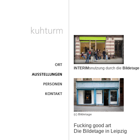
INTERIM
snutzung durch die
Bildetage
(c) Bildetage
Fucking good art
Die Bildetage in Leipzig