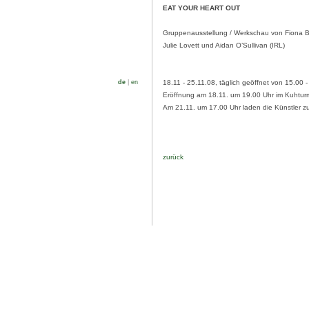
EAT YOUR HEART OUT
Gruppenausstellung / Werkschau von Fiona 
Julie Lovett und Aidan O’Sullivan (IRL)
de
|
en
18.11 - 25.11.08, täglich geöffnet von 15.00 
Eröffnung am 18.11. um 19.00 Uhr im Kuhtur
Am 21.11. um 17.00 Uhr laden die Künstler z
zurück